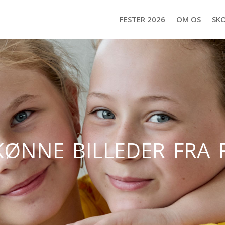
FESTER 2026
OM OS
SK
kønne billeder fra 