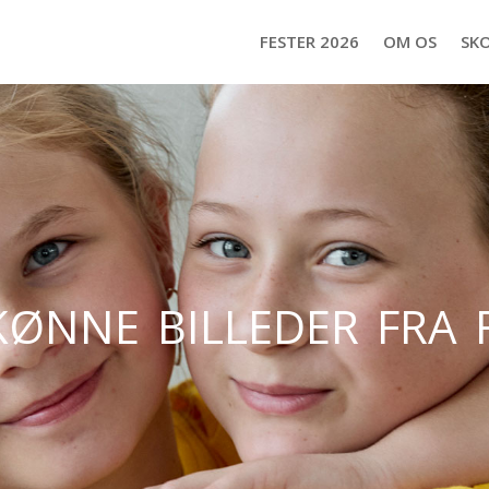
FESTER 2026
OM OS
SK
kønne billeder fra 