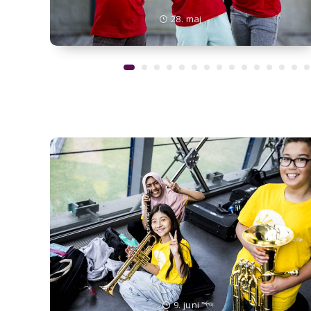
28. maj
9. juni