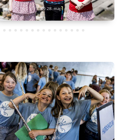
28. maj
9. juni