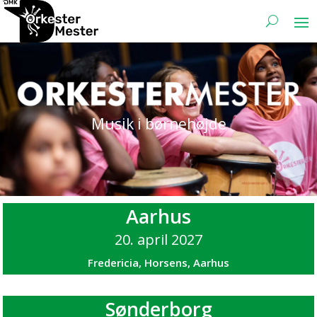
Musik i børnehøjde
Aarhus
20. april 2027
Fredericia, Horsens, Aarhus
Sønderborg