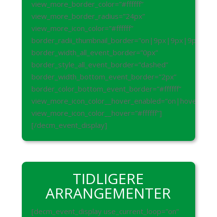
view_more_border_color=”#ffffff”
view_more_border_radius=”24px”
view_more_icon_color=”#ffffff”
border_radii_thumbnail_border=”on|9px|9px|9px|9px
border_width_all_event_border=”0px”
border_style_all_event_border=”dashed”
border_width_bottom_event_border=”2px”
border_color_bottom_event_border=”#ffffff”
view_more_icon_color__hover_enabled=”on|hover”
view_more_icon_color__hover=”#ffffff”]
[/decm_event_display]
TIDLIGERE
ARRANGEMENTER
[decm_event_display use_current_loop=”on”