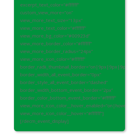
excerpt_text_color=”#ffffff”
custom_view_more=”on”
view_more_text_size=”13px”
view_more_text_color=”#ffffff”
view_more_bg_color=”#00923d”
view_more_border_color=”#ffffff”
view_more_border_radius=”24px”
view_more_icon_color=”#ffffff”
border_radii_thumbnail_border=”on|9px|9px|9px|9px
border_width_all_event_border=”0px”
border_style_all_event_border=”dashed”
border_width_bottom_event_border=”2px”
border_color_bottom_event_border=”#ffffff”
view_more_icon_color__hover_enabled=”on|hover”
view_more_icon_color__hover=”#ffffff”]
[/decm_event_display]