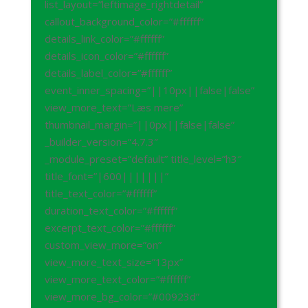
list_layout=”leftimage_rightdetail”
callout_background_color=”#ffffff”
details_link_color=”#ffffff”
details_icon_color=”#ffffff”
details_label_color=”#ffffff”
event_inner_spacing=”||10px||false|false”
view_more_text=”Læs mere”
thumbnail_margin=”||0px||false|false”
_builder_version=”4.7.3″
_module_preset=”default” title_level=”h3″
title_font=”|600|||||||”
title_text_color=”#ffffff”
duration_text_color=”#ffffff”
excerpt_text_color=”#ffffff”
custom_view_more=”on”
view_more_text_size=”13px”
view_more_text_color=”#ffffff”
view_more_bg_color=”#00923d”