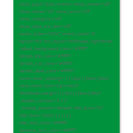
show_past=”past_events” show_venue=”off”
show_name=”off” show_price=”off”
show_category=”off”
show_data_one_line=”off”
event_order=”DESC” event_count=”8″
layout=”list” list_layout=”leftimage_rightdetail”
callout_background_color=”#ffffff”
details_link_color=”#ffffff”
details_icon_color=”#ffffff”
details_label_color=”#ffffff”
event_inner_spacing=”||10px||false|false”
view_more_text=”Læs mere”
thumbnail_margin=”||0px||false|false”
_builder_version=”4.7.3″
_module_preset=”default” title_level=”h3″
title_font=”|600|||||||”
title_text_color=”#ffffff”
duration_text_color=”#ffffff”