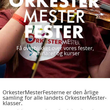
Få overblikket over vores fester,
seminarer og kurser
OrkesterMesterFesterne er den årlige
samling for alle landets OrkesterMester-
klasser.