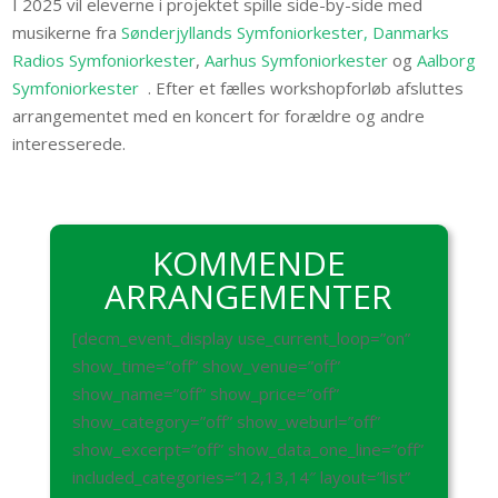
I 2025 vil eleverne i projektet spille side-by-side med
musikerne fra
Sønderjyllands Symfoniorkester,
Danmarks
Radios Symfoniorkester
,
Aarhus Symfoniorkester
og
Aalborg
Symfoniorkester
. Efter et fælles workshopforløb afsluttes
arrangementet med en koncert for forældre og andre
interesserede.
KOMMENDE
ARRANGEMENTER
[decm_event_display use_current_loop=”on”
show_time=”off” show_venue=”off”
show_name=”off” show_price=”off”
show_category=”off” show_weburl=”off”
show_excerpt=”off” show_data_one_line=”off”
included_categories=”12,13,14″ layout=”list”