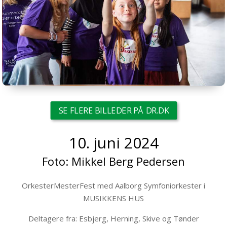
SE FLERE BILLEDER PÅ DR.DK
10. juni 2024
Foto:
Mikkel Berg Pedersen
OrkesterMesterFest med Aalborg Symfoniorkester i
MUSIKKENS HUS
Deltagere fra:
Esbjerg,
Herning,
Skive og
Tønder